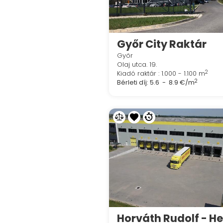
Győr City Raktár
Győr
Olaj utca. 19.
2
Kiadó raktár : 1.000 - 1.100 m
2
Bérleti díj:
5.6 - 8.9 €/m