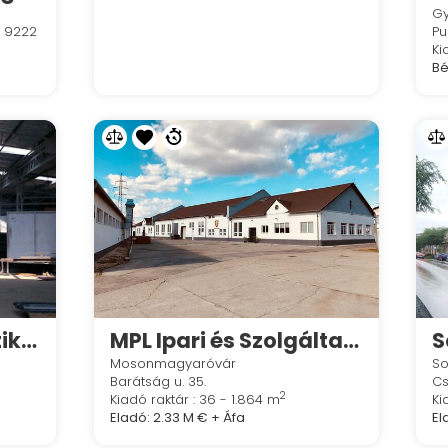
G
, 9222
Pu
Ki
Bér
Kiadó raktár logisztikai szlgáltatással is Győr mellett
MPL Ipari és Szolgáltató Park
S
Mosonmagyaróvár
S
Barátság u. 35.
Cs
2
Kiadó raktár : 36 - 1.864 m
Ki
Eladó:
2.33 M €
+ Áfa
El