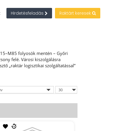
t
Hirdetésfeladás
Raktárt keresek
1–M15–M85 folyosók mentén – Győri
sony felé. Városi kiszolgálásra
ő „raktár logisztikai szolgáltatással”