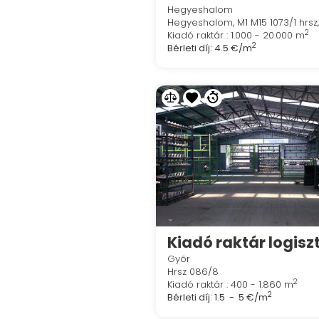
Hegyeshalom
Hegyeshalom, M1 M15 1073/1 hrsz
2
Kiadó raktár : 1.000 - 20.000 m
2
Bérleti díj:
4.5 €/m
Győr
Hrsz 086/8
2
Kiadó raktár : 400 - 1.860 m
2
Bérleti díj:
1.5 - 5 €/m