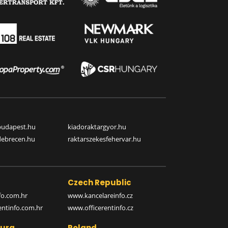
budapest.hu
kiadoraktargyor.hu
debrecen.hu
raktarszekesfehervar.hu
Czech Republic
o.com.hr
www.kancelareinfo.cz
entinfo.com.hr
www.officerentinfo.cz
urg
Poland