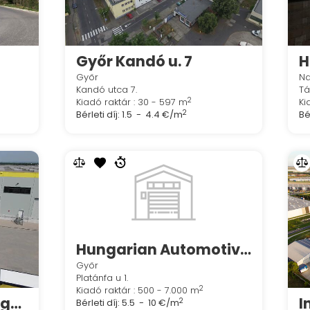
Győr Kandó u. 7
Győr
N
Kandó utca 7.
Tá
2
Kiadó raktár : 30 - 597 m
Ki
2
Bérleti díj:
1.5 - 4.4 €/m
Bér
Hungarian Automotive Logistics Kft.
Győr
Platánfa u 1.
2
Kiadó raktár : 500 - 7.000 m
Horváth Rudolf - Hegyeshalom raktár bérlés és teljes körű logisztika
I
2
Bérleti díj:
5.5 - 10 €/m