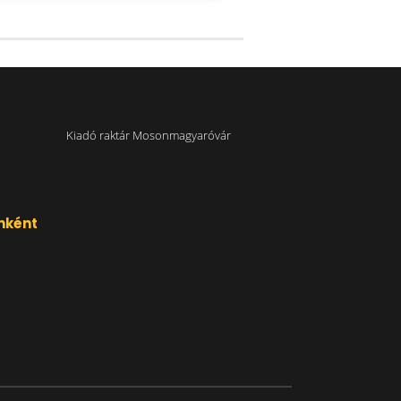
Kiadó raktár Mosonmagyaróvár
nként