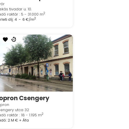
yőr
skás tivadar u. 10.
2
adó raktár : 5 - 31.000 m
2
leti díj:
4 - 6 €/m
opron Csengery
opron
engery utca 32
2
adó raktár : 18 - 1.195 m
adó:
2 M €
+ Áfa