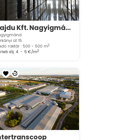
Hajdu Kft. Nagyigmánd
agyigmánd
rkányi út 15
2
adó raktár : 500 - 500 m
2
leti díj:
4 - 5 €/m
ntertranscoop