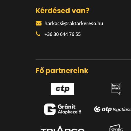
Kérdésed van?
harkacsi@raktarkereso.hu
+36 30 644 76 55
Fő partnereink