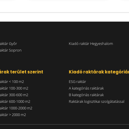
aktár Győr
Kiadó raktár Hegyeshalom
aktár Sopron
rak terület szerint
Kiadó raktárak kategóriá
aktár < 100 m2
ESG raktár
aktár 100-300 m2
A kategóriás raktárak
aktár 300-600 m2
B kategóriás raktárak
aktár 600-1000 m2
Raktárak logisztikai szolgátatással
aktár 1000-2000 m2
aktár > 2000 m2