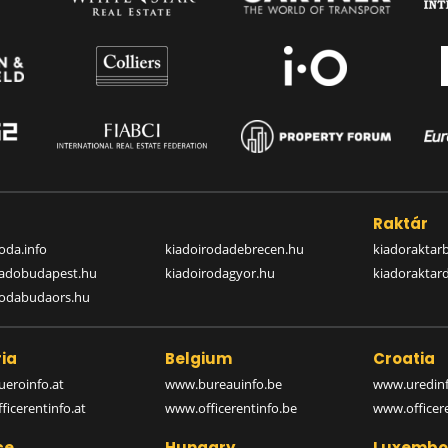
a
Raktár
oda.info
kiadoirodadebrecen.hu
kiadoraktar
iadobudapest.hu
kiadoirodagyor.hu
kiadoraktar
rodabudaors.hu
ia
Belgium
Croatia
eroinfo.at
www.bureauinfo.be
www.uredinf
icerentinfo.at
www.officerentinfo.be
www.officer
ce
Hungary
Luxembo