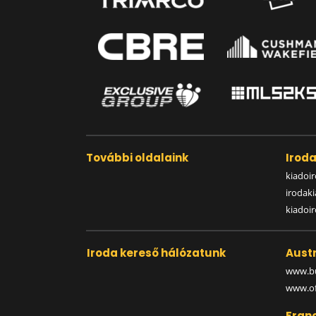
További oldalaink
Irod
kiadoir
irodak
kiadoi
Iroda kereső hálózatunk
Austr
www.bu
www.off
Fran