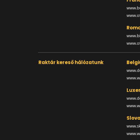
www.bu
www.off
Roma
www.bi
www.off
Raktár kereső hálózatunk
Belg
www.de
www.wa
Luxe
www.de
www.wa
Slova
www.sk
www.wa