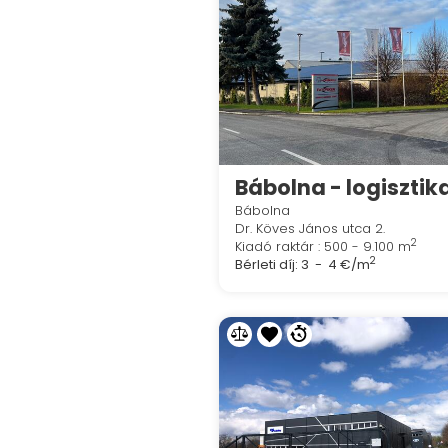
Bábolna
Dr. Köves János utca 2.
2
Kiadó raktár : 500 - 9.100 m
2
Bérleti díj:
3 - 4 €/m