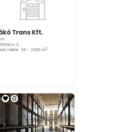
ákó Trans Kft.
yőr
tőház u. 2.
2
adó raktár : 50 - 2.000 m