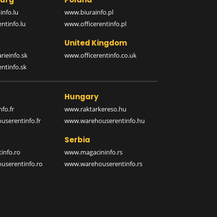
nfo.lu
www.biurainfo.pl
ntinfo.lu
www.officerentinfo.pl
United Kingdom
rieinfo.sk
www.officerentinfo.co.uk
ntinfo.sk
Hungary
fo.fr
www.raktarkereso.hu
serentinfo.fr
www.warehouserentinfo.hu
Serbia
info.ro
www.magacininfo.rs
serentinfo.ro
www.warehouserentinfo.rs