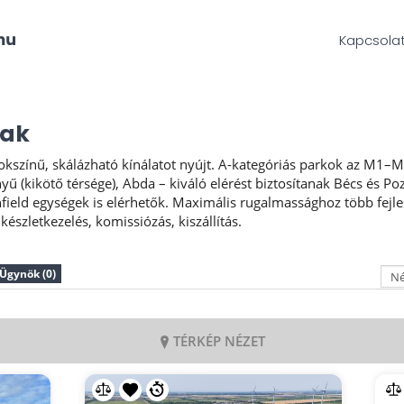
Kapcsola
rak
 sokszínű, skálázható kínálatot nyújt. A-kategóriás parkok az M
 (kikötő térsége), Abda – kiváló elérést biztosítanak Bécs és Poz
eld egységek is elérhetők. Maximális rugalmassághoz több fejleszt
 készletkezelés, komissiózás, kiszállítás.
Ügynök (0)
TÉRKÉP NÉZET