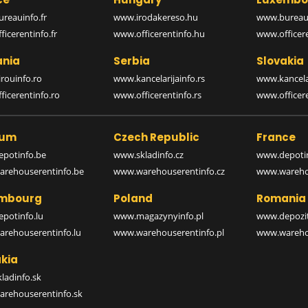
reauinfo.fr
www.irodakereso.hu
www.bureaui
icerentinfo.fr
www.officerentinfo.hu
www.officere
nia
Serbia
Slovakia
rouinfo.ro
www.kancelarijainfo.rs
www.kancela
icerentinfo.ro
www.officerentinfo.rs
www.officere
ium
Czech Republic
France
potinfo.be
www.skladinfo.cz
www.depotin
rehouserentinfo.be
www.warehouserentinfo.cz
www.warehou
mbourg
Poland
Romania
potinfo.lu
www.magazynyinfo.pl
www.depozit
rehouserentinfo.lu
www.warehouserentinfo.pl
www.warehou
kia
ladinfo.sk
rehouserentinfo.sk