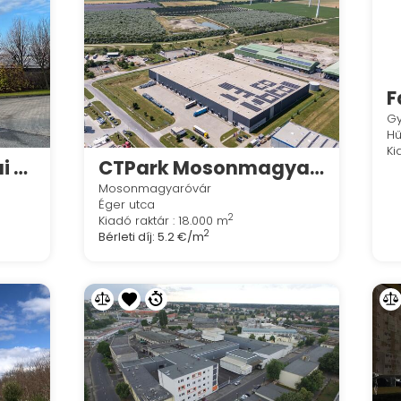
F
G
Hű
Ki
Bábolna - logisztikai központ
CTPark Mosonmagyaróvár - MOSN 01
Mosonmagyaróvár
Éger utca
2
Kiadó raktár : 18.000 m
2
Bérleti díj:
5.2 €/m