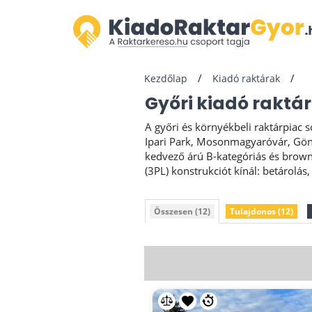
Kezdőlap
Kiadó raktárak
Győri kiadó raktá
A győri és környékbeli raktárpiac
Ipari Park, Mosonmagyaróvár, Gönyű
kedvező árú B-kategóriás és brownfi
(3PL) konstrukciót kínál: betárolás,
Összesen (12)
Tulajdonos (12)