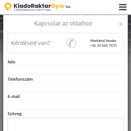
Navigá
aktivál
×
Kapcsolat az oldalhoz
Harkácsi István
Raktárt keresel
Kérdésed van?
+36 30 644 7655
Győrben?
Név
Telefonszám
Győri raktárak
2
2
‒
€/m
‒
m
E-mail
Keresés
Szöveg
Kérj be egyszerre többi raktárbérleti ajánlatot