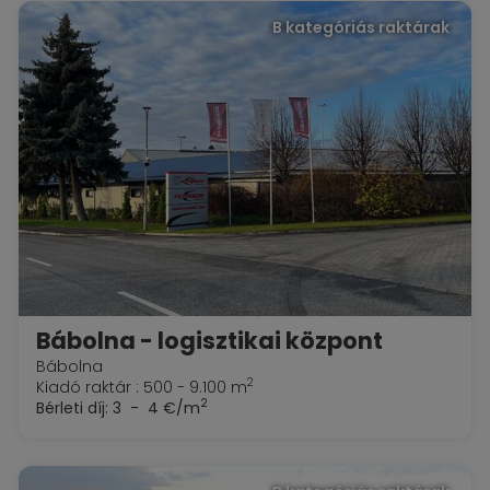
B kategóriás raktárak
Bábolna - logisztikai központ
Bábolna
2
Kiadó raktár : 500 - 9.100 m
2
Bérleti díj:
3 - 4 €/m