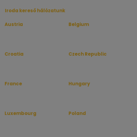
Iroda kereső hálózatunk
Austria
Belgium
www.bueroinfo.at
www.bureauinfo.be
www.officerentinfo.at
www.officerentinfo.be
Croatia
Czech Republic
www.uredinfo.com.hr
www.kancelareinfo.cz
www.officerentinfo.com.hr
www.officerentinfo.cz
France
Hungary
www.bureauinfo.fr
www.irodakereso.hu
www.officerentinfo.fr
www.officerentinfo.hu
Luxembourg
Poland
www.bureauinfo.lu
www.biurainfo.pl
www.officerentinfo.lu
www.officerentinfo.pl