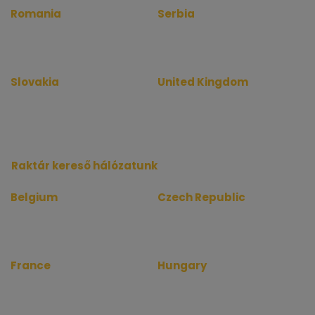
Romania
Serbia
www.birouinfo.ro
www.kancelarijainfo.rs
www.officerentinfo.ro
www.officerentinfo.rs
Slovakia
United Kingdom
www.kancelarieinfo.sk
www.officerentinfo.co.uk
www.officerentinfo.sk
Raktár kereső hálózatunk
Belgium
Czech Republic
www.depotinfo.be
www.skladinfo.cz
www.warehouserentinfo.be
www.warehouserentinfo.cz
France
Hungary
www.depotinfo.fr
www.raktarkereso.hu
www.warehouserentinfo.fr
www.warehouserentinfo.hu