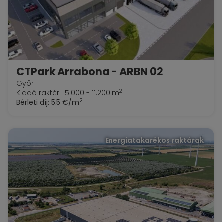
CTPark Arrabona - ARBN 02
Győr
2
Kiadó raktár : 5.000 - 11.200 m
2
Bérleti díj:
5.5 €/m
Energiatakarékos raktárak