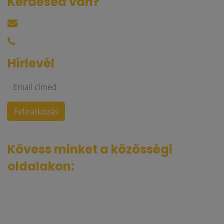
Kérdésed van?
harkacsi@raktarkereso.hu
+36 30 644 76 55
Hírlevél
Kövess minket a közösségi
oldalakon: