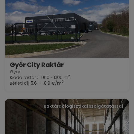
Győr City Raktár
Győr
2
Kiadó raktár : 1.000 - 1.100 m
2
Bérleti díj:
5.6 - 8.9 €/m
Raktárak logisztikai szolgátatással