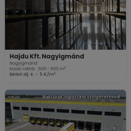
Hajdu Kft. Nagyigmánd
Nagyigmánd
2
Kiadó raktár : 500 - 500 m
2
Bérleti díj:
4 - 5 €/m
Raktárak logisztikai szolgátatással