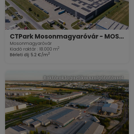
CTPark Mosonmagyaróvár - MOSN 01
Mosonmagyaróvár
2
Kiadó raktár : 18.000 m
2
Bérleti díj:
5.2 €/m
Raktárak logisztikai szolgátatással