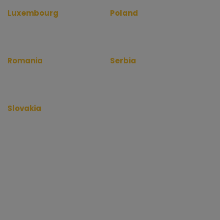
Luxembourg
Poland
www.depotinfo.lu
www.magazynyinfo.pl
www.warehouserentinfo.lu
www.warehouserentinfo.pl
Romania
Serbia
www.depozitinfo.ro
www.magacininfo.rs
www.warehouserentinfo.ro
www.warehouserentinfo.rs
Slovakia
www.skladinfo.sk
www.warehouserentinfo.sk
Copyright 2012 - 2026 kiadoraktargyor.hu. Minden jog fenntartva.
Kapcsolat
ÁSZF
Adatkezelési Tájékoztató