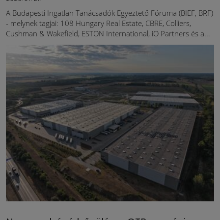
A Budapesti Ingatlan Tanácsadók Egyeztető Fóruma (BIEF, BRF)
- melynek tagjai: 108 Hungary Real Estate, CBRE, Colliers,
Cushman & Wakefield, ESTON International, iO Partners és a...