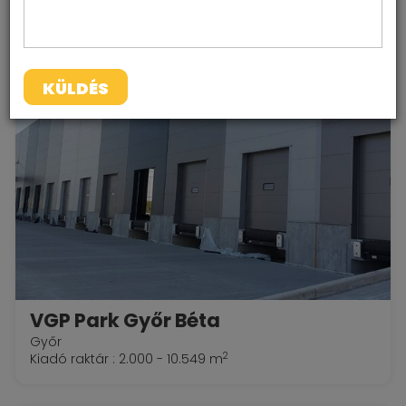
intelligens keresőnkkel
.
A kategóriás raktárak
KÜLDÉS
VGP Park Győr Béta
Győr
2
Kiadó raktár : 2.000 - 10.549 m