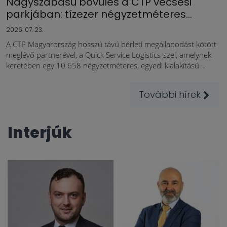
Nagyszabású bővülés a CTP vecsési
parkjában: tízezer négyzetméteres...
2026. 07. 23.
A CTP Magyarország hosszú távú bérleti megállapodást kötött
meglévő partnerével, a Quick Service Logistics-szel, amelynek
keretében egy 10 658 négyzetméteres, egyedi kialakítású...
További hírek
Interjúk