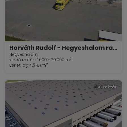
Horváth Rudolf - Hegyeshalom raktár bérlés és teljes körű logisztika
Hegyeshalom
2
Kiadó raktár : 1.000 - 20.000 m
2
Bérleti díj:
4.5 €/m
ESG raktár