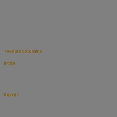
További oldalaink
Iroda
kiadoiroda.info
kiadoirodadebrecen.hu
irodakiadobudapest.hu
kiadoirodagyor.hu
kiadoirodabudaors.hu
Raktár
kiadoraktarbudapest.hu
kiadoraktargyor.hu
kiadoraktardebrecen.hu
raktarszekesfehervar.hu