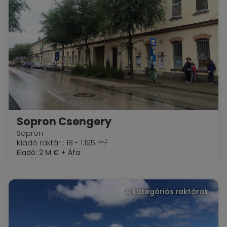
Sopron Csengery
Sopron
2
Kiadó raktár : 18 - 1.195 m
Eladó:
2 M €
+ Áfa
A kategóriás raktárak