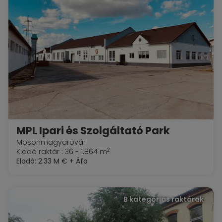
MPL Ipari és Szolgáltató Park
Mosonmagyaróvár
2
Kiadó raktár : 36 - 1.864 m
Eladó:
2.33 M €
+ Áfa
B kategóriás raktárak