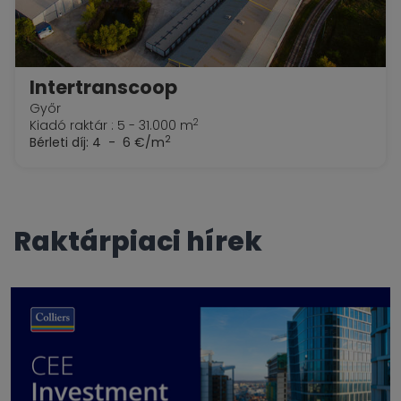
Intertranscoop
Győr
2
Kiadó raktár : 5 - 31.000 m
2
Bérleti díj:
4 - 6 €/m
raktárpiaci hírek