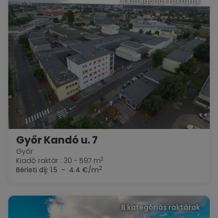
B kategóriás raktárak
Győr Kandó u. 7
Győr
2
Kiadó raktár : 30 - 597 m
2
Bérleti díj:
1.5 - 4.4 €/m
B kategóriás raktárak