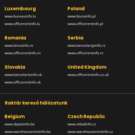
Luxembourg
Poland
www.bureauinfo.lu
www.biurainfo.pl
www.officerentinfo.lu
www.officerentinfo.pl
Romania
Serbia
www.birouinfo.ro
www.kancelarijainfo.rs
www.officerentinfo.ro
www.officerentinfo.rs
Slovakia
United Kingdom
www.kancelarieinfo.sk
www.officerentinfo.co.uk
www.officerentinfo.sk
Raktár kereső hálózatunk
Belgium
Czech Republic
www.depotinfo.be
www.skladinfo.cz
www.warehouserentinfo.be
www.warehouserentinfo.cz