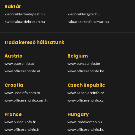
Raktár
kiadoraktarbudapest.hu
kiadoraktargyor.hu
kiadoraktardebrecen.hu
raktarszekesfehervar.hu
Iroda kereső hálózatunk
Austria
Belgium
www.bueroinfo.at
www.bureauinfo.be
www.officerentinfo.at
www.officerentinfo.be
Croatia
Czech Republic
www.uredinfo.com.hr
www.kancelareinfo.cz
www.officerentinfo.com.hr
www.officerentinfo.cz
France
Hungary
www.bureauinfo.fr
www.irodakereso.hu
www.officerentinfo.fr
www.officerentinfo.hu