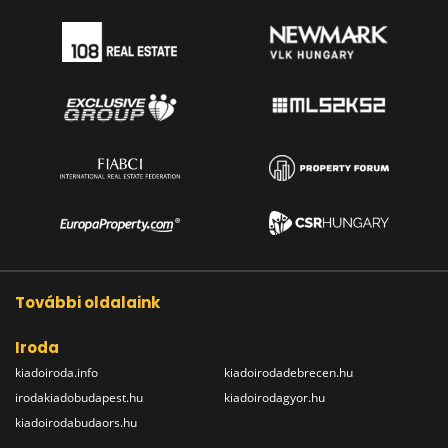
További oldalaink
Iroda
kiadoiroda.info
kiadoirodadebrecen.hu
irodakiadobudapest.hu
kiadoirodagyor.hu
kiadoirodabudaors.hu