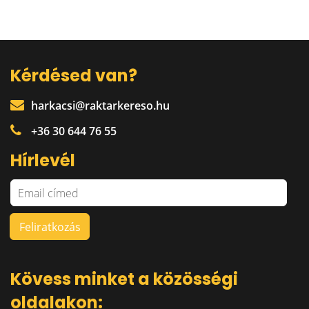
Kérdésed van?
harkacsi@raktarkereso.hu
+36 30 644 76 55
Hírlevél
Kövess minket a közösségi
oldalakon: