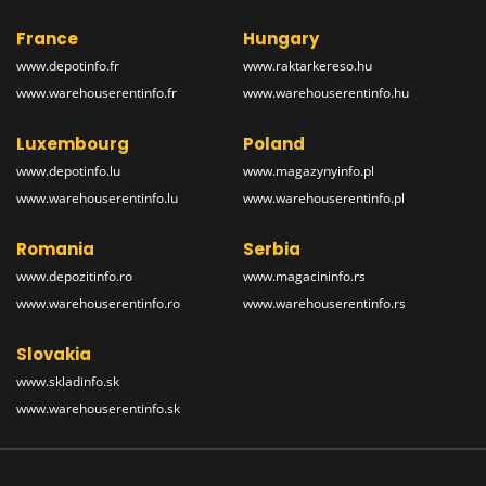
France
Hungary
www.depotinfo.fr
www.raktarkereso.hu
www.warehouserentinfo.fr
www.warehouserentinfo.hu
Luxembourg
Poland
www.depotinfo.lu
www.magazynyinfo.pl
www.warehouserentinfo.lu
www.warehouserentinfo.pl
Romania
Serbia
www.depozitinfo.ro
www.magacininfo.rs
www.warehouserentinfo.ro
www.warehouserentinfo.rs
Slovakia
www.skladinfo.sk
www.warehouserentinfo.sk