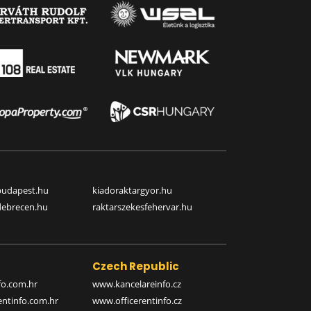
budapest.hu
kiadoraktargyor.hu
debrecen.hu
raktarszekesfehervar.hu
Czech Republic
o.com.hr
www.kancelareinfo.cz
entinfo.com.hr
www.officerentinfo.cz