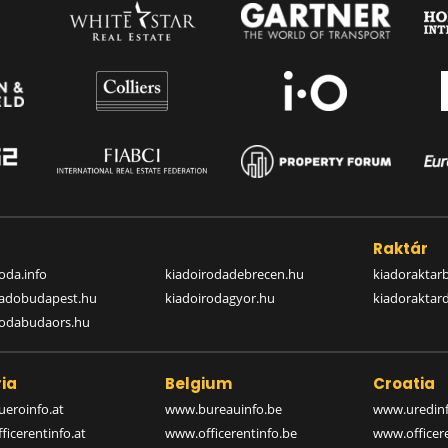
a
Raktár
oda.info
kiadoirodadebrecen.hu
kiadoraktar
iadobudapest.hu
kiadoirodagyor.hu
kiadoraktar
rodabudaors.hu
ia
Belgium
Croatia
eroinfo.at
www.bureauinfo.be
www.uredinf
icerentinfo.at
www.officerentinfo.be
www.officer