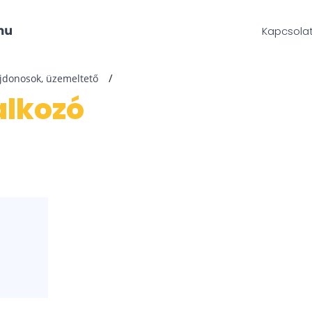
Kapcsola
ajdonosok, üzemeltető
lalkozó