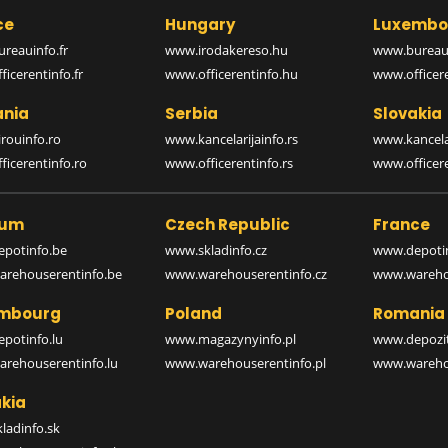
ce
Hungary
Luxembo
reauinfo.fr
www.irodakereso.hu
www.bureaui
icerentinfo.fr
www.officerentinfo.hu
www.officere
nia
Serbia
Slovakia
rouinfo.ro
www.kancelarijainfo.rs
www.kancela
icerentinfo.ro
www.officerentinfo.rs
www.officere
ium
Czech Republic
France
potinfo.be
www.skladinfo.cz
www.depotin
rehouserentinfo.be
www.warehouserentinfo.cz
www.warehou
mbourg
Poland
Romania
potinfo.lu
www.magazynyinfo.pl
www.depozit
rehouserentinfo.lu
www.warehouserentinfo.pl
www.warehou
kia
ladinfo.sk