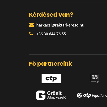
Kérdésed van?
harkacsi@raktarkereso.hu
+36 30 644 76 55
Fő partnereink