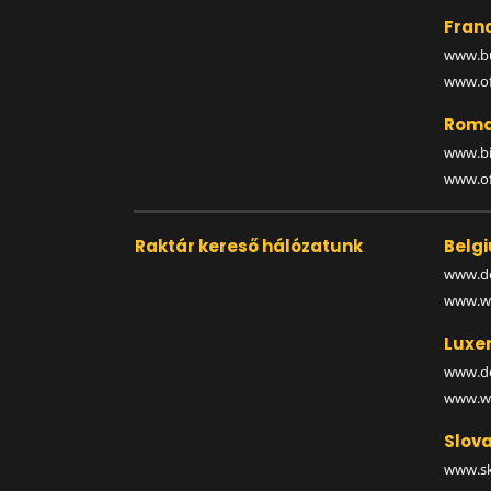
Fran
www.bu
www.off
Roma
www.bi
www.off
Raktár kereső hálózatunk
Belg
www.de
www.wa
Luxe
www.de
www.wa
Slova
www.sk