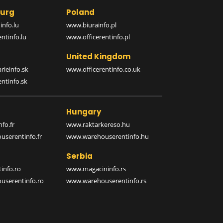
urg
Poland
nfo.lu
www.biurainfo.pl
ntinfo.lu
www.officerentinfo.pl
United Kingdom
rieinfo.sk
www.officerentinfo.co.uk
ntinfo.sk
Hungary
fo.fr
www.raktarkereso.hu
serentinfo.fr
www.warehouserentinfo.hu
Serbia
info.ro
www.magacininfo.rs
serentinfo.ro
www.warehouserentinfo.rs