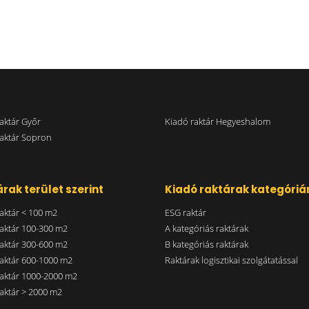
aktár Győr
Kiadó raktár Hegyeshalom
aktár Sopron
rak terület szerint
Kiadó raktárak kategóriá
aktár < 100 m2
ESG raktár
aktár 100-300 m2
A kategóriás raktárak
aktár 300-600 m2
B kategóriás raktárak
aktár 600-1000 m2
Raktárak logisztikai szolgátatással
aktár 1000-2000 m2
aktár > 2000 m2