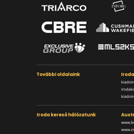
További oldalaink
Irod
kiadoir
irodak
kiadoi
Iroda kereső hálózatunk
Austr
www.bu
www.off