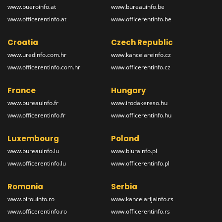
www.bueroinfo.at
www.bureauinfo.be
www.officerentinfo.at
www.officerentinfo.be
Croatia
Czech Republic
www.uredinfo.com.hr
www.kancelareinfo.cz
www.officerentinfo.com.hr
www.officerentinfo.cz
France
Hungary
www.bureauinfo.fr
www.irodakereso.hu
www.officerentinfo.fr
www.officerentinfo.hu
Luxembourg
Poland
www.bureauinfo.lu
www.biurainfo.pl
www.officerentinfo.lu
www.officerentinfo.pl
Romania
Serbia
www.birouinfo.ro
www.kancelarijainfo.rs
www.officerentinfo.ro
www.officerentinfo.rs