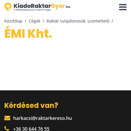
Navigá
aktivál
Kezdőlap
Cégek
Raktár tulajdonosok, üzemeltető
ÉMI Kht.
Kérdésed van?
harkacsi@raktarkereso.hu
+36 30 644 76 55