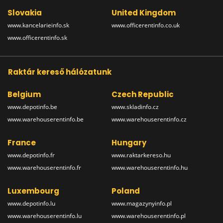
Slovakia
United Kingdom
www.kancelarieinfo.sk
www.officerentinfo.co.uk
www.officerentinfo.sk
Raktár kereső hálózatunk
Belgium
Czech Republic
www.depotinfo.be
www.skladinfo.cz
www.warehouserentinfo.be
www.warehouserentinfo.cz
France
Hungary
www.depotinfo.fr
www.raktarkereso.hu
www.warehouserentinfo.fr
www.warehouserentinfo.hu
Luxembourg
Poland
www.depotinfo.lu
www.magazynyinfo.pl
www.warehouserentinfo.lu
www.warehouserentinfo.pl