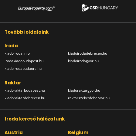
További oldalaink
Iroda
kiadoiroda.info
kiadoirodadebrecen.hu
irodakiadobudapest.hu
kiadoirodagyor.hu
kiadoirodabudaors.hu
Raktár
kiadoraktarbudapest.hu
kiadoraktargyor.hu
kiadoraktardebrecen.hu
raktarszekesfehervar.hu
Iroda kereső hálózatunk
Austria
Belgium