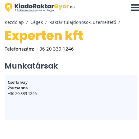
Navi
aktiv
Kezdőlap
Cégek
Raktár tulajdonosok, üzemeltető
experten kft
Telefonszám:
+36 20 339 1246
Munkatársak
Cséffalvay
Zsuzsanna
+36 20 339 1246