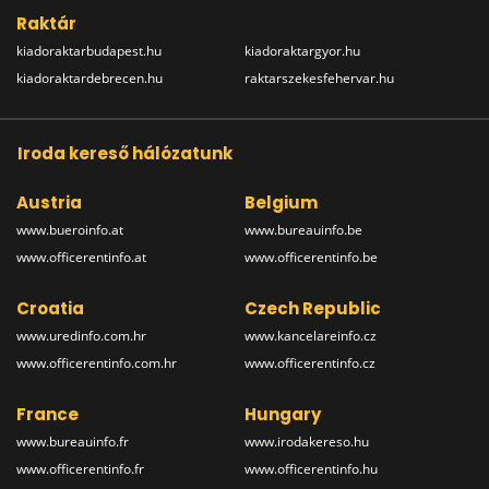
Raktár
kiadoraktarbudapest.hu
kiadoraktargyor.hu
kiadoraktardebrecen.hu
raktarszekesfehervar.hu
Iroda kereső hálózatunk
Austria
Belgium
www.bueroinfo.at
www.bureauinfo.be
www.officerentinfo.at
www.officerentinfo.be
Croatia
Czech Republic
www.uredinfo.com.hr
www.kancelareinfo.cz
www.officerentinfo.com.hr
www.officerentinfo.cz
France
Hungary
www.bureauinfo.fr
www.irodakereso.hu
www.officerentinfo.fr
www.officerentinfo.hu