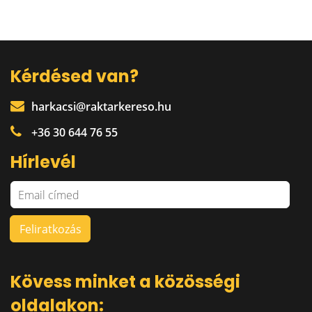
Kérdésed van?
harkacsi@raktarkereso.hu
+36 30 644 76 55
Hírlevél
Kövess minket a közösségi
oldalakon: