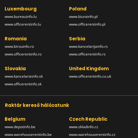
Luxembourg
Poland
www.bureauinfo.lu
www.biurainfo.pl
www.officerentinfo.lu
www.officerentinfo.pl
Romania
Serbia
www.birouinfo.ro
www.kancelarijainfo.rs
www.officerentinfo.ro
www.officerentinfo.rs
Slovakia
United Kingdom
www.kancelarieinfo.sk
www.officerentinfo.co.uk
www.officerentinfo.sk
Raktár kereső hálózatunk
Belgium
Czech Republic
www.depotinfo.be
www.skladinfo.cz
www.warehouserentinfo.be
www.warehouserentinfo.cz