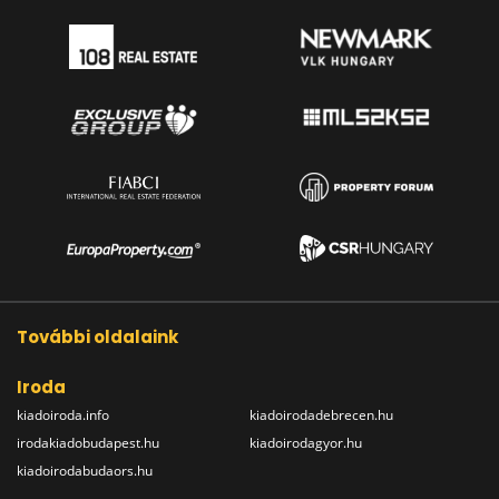
További oldalaink
Iroda
kiadoiroda.info
kiadoirodadebrecen.hu
irodakiadobudapest.hu
kiadoirodagyor.hu
kiadoirodabudaors.hu