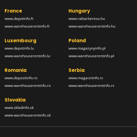
France
Hungary
www.depotinfo.fr
www.raktarkereso.hu
www.warehouserentinfo.fr
www.warehouserentinfo.hu
Luxembourg
Poland
www.depotinfo.lu
www.magazynyinfo.pl
www.warehouserentinfo.lu
www.warehouserentinfo.pl
Romania
Serbia
www.depozitinfo.ro
www.magacininfo.rs
www.warehouserentinfo.ro
www.warehouserentinfo.rs
Slovakia
www.skladinfo.sk
www.warehouserentinfo.sk