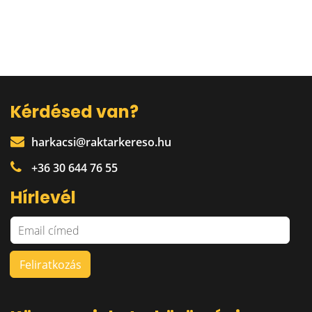
Kérdésed van?
harkacsi@raktarkereso.hu
+36 30 644 76 55
Hírlevél