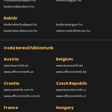
irodakiadobudapest.hu
kiadoirodagyor.hu
kiadoirodabudaors.hu
Raktár
kiadoraktarbudapest.hu
kiadoraktargyor.hu
kiadoraktardebrecen.hu
raktarszekesfehervar.hu
Iroda kereső hálózatunk
Austria
Belgium
www.bueroinfo.at
www.bureauinfo.be
www.officerentinfo.at
www.officerentinfo.be
Croatia
Czech Republic
www.uredinfo.com.hr
www.kancelareinfo.cz
www.officerentinfo.com.hr
www.officerentinfo.cz
France
Hungary