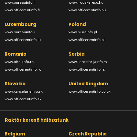
www.bureauinfo.fr
www.irodakereso.hu
www.officerentinfo.fr
www.officerentinfo.hu
Luxembourg
Poland
www.bureauinfo.lu
www.biurainfo.pl
www.officerentinfo.lu
www.officerentinfo.pl
Romania
Serbia
www.birouinfo.ro
www.kancelarijainfo.rs
www.officerentinfo.ro
www.officerentinfo.rs
Slovakia
United Kingdom
www.kancelarieinfo.sk
www.officerentinfo.co.uk
www.officerentinfo.sk
Raktár kereső hálózatunk
Belgium
Czech Republic