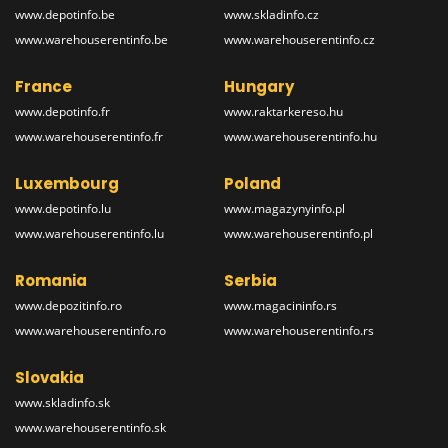
www.depotinfo.be
www.skladinfo.cz
www.warehouserentinfo.be
www.warehouserentinfo.cz
France
Hungary
www.depotinfo.fr
www.raktarkereso.hu
www.warehouserentinfo.fr
www.warehouserentinfo.hu
Luxembourg
Poland
www.depotinfo.lu
www.magazynyinfo.pl
www.warehouserentinfo.lu
www.warehouserentinfo.pl
Romania
Serbia
www.depozitinfo.ro
www.magacininfo.rs
www.warehouserentinfo.ro
www.warehouserentinfo.rs
Slovakia
www.skladinfo.sk
www.warehouserentinfo.sk