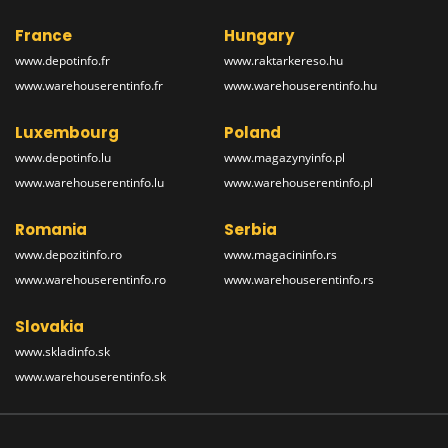
France
Hungary
www.depotinfo.fr
www.raktarkereso.hu
www.warehouserentinfo.fr
www.warehouserentinfo.hu
Luxembourg
Poland
www.depotinfo.lu
www.magazynyinfo.pl
www.warehouserentinfo.lu
www.warehouserentinfo.pl
Romania
Serbia
www.depozitinfo.ro
www.magacininfo.rs
www.warehouserentinfo.ro
www.warehouserentinfo.rs
Slovakia
www.skladinfo.sk
www.warehouserentinfo.sk