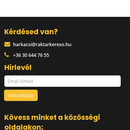
Kérdésed van?
harkacsi@raktarkereso.hu
+36 30 644 76 55
Hírlevél
Kövess minket a közösségi
oldalakon: