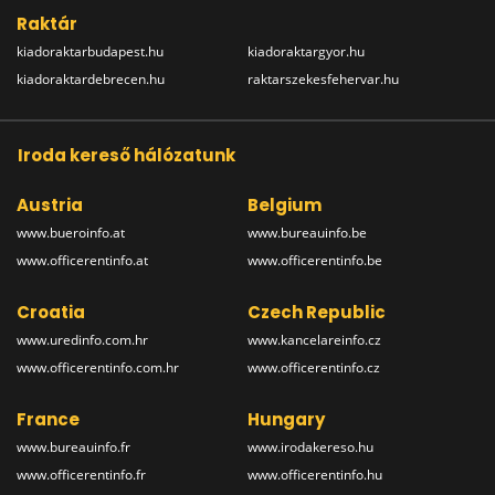
Raktár
kiadoraktarbudapest.hu
kiadoraktargyor.hu
kiadoraktardebrecen.hu
raktarszekesfehervar.hu
Iroda kereső hálózatunk
Austria
Belgium
www.bueroinfo.at
www.bureauinfo.be
www.officerentinfo.at
www.officerentinfo.be
Croatia
Czech Republic
www.uredinfo.com.hr
www.kancelareinfo.cz
www.officerentinfo.com.hr
www.officerentinfo.cz
France
Hungary
www.bureauinfo.fr
www.irodakereso.hu
www.officerentinfo.fr
www.officerentinfo.hu