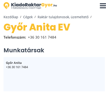
Navi
aktiv
Kezdőlap
Cégek
Raktár tulajdonosok, üzemeltető
Győr Anita EV
Telefonszám:
+36 30 161 7484
Munkatársak
Győr Anita
+36 30 161 7484