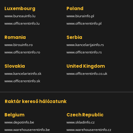
Luxembourg
Poland
www.bureauinfo.lu
www.biurainfo.pl
www.officerentinfo.lu
www.officerentinfo.pl
Romania
Serbia
www.birouinfo.ro
www.kancelarijainfo.rs
www.officerentinfo.ro
www.officerentinfo.rs
Slovakia
United Kingdom
www.kancelarieinfo.sk
www.officerentinfo.co.uk
www.officerentinfo.sk
Raktár kereső hálózatunk
Belgium
Czech Republic
www.depotinfo.be
www.skladinfo.cz
www.warehouserentinfo.be
www.warehouserentinfo.cz