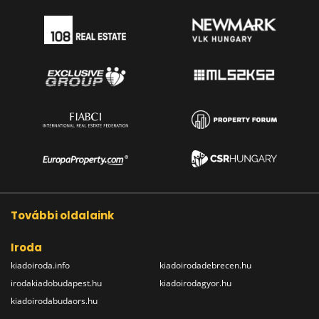
További oldalaink
Iroda
kiadoiroda.info
kiadoirodadebrecen.hu
irodakiadobudapest.hu
kiadoirodagyor.hu
kiadoirodabudaors.hu