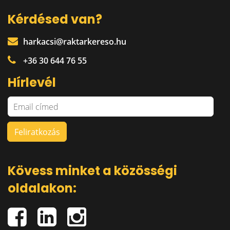
Kérdésed van?
harkacsi@raktarkereso.hu
+36 30 644 76 55
Hírlevél
Kövess minket a közösségi
oldalakon: