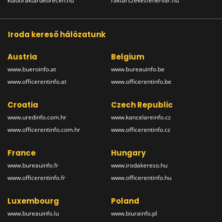
kiadoraktardebrecen.hu
raktarszekesfehervar.hu
Iroda kereső hálózatunk
Austria
Belgium
www.bueroinfo.at
www.bureauinfo.be
www.officerentinfo.at
www.officerentinfo.be
Croatia
Czech Republic
www.uredinfo.com.hr
www.kancelareinfo.cz
www.officerentinfo.com.hr
www.officerentinfo.cz
France
Hungary
www.bureauinfo.fr
www.irodakereso.hu
www.officerentinfo.fr
www.officerentinfo.hu
Luxembourg
Poland
www.bureauinfo.lu
www.biurainfo.pl