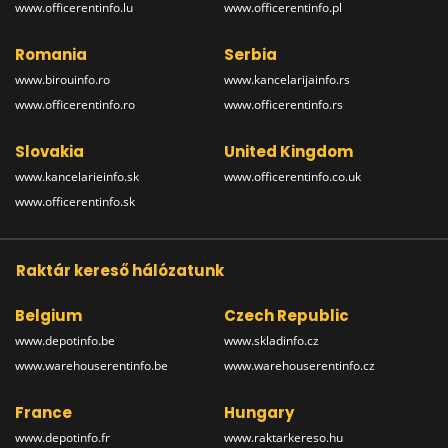
www.officerentinfo.lu
www.officerentinfo.pl
Romania
Serbia
www.birouinfo.ro
www.kancelarijainfo.rs
www.officerentinfo.ro
www.officerentinfo.rs
Slovakia
United Kingdom
www.kancelarieinfo.sk
www.officerentinfo.co.uk
www.officerentinfo.sk
Raktár kereső hálózatunk
Belgium
Czech Republic
www.depotinfo.be
www.skladinfo.cz
www.warehouserentinfo.be
www.warehouserentinfo.cz
France
Hungary
www.depotinfo.fr
www.raktarkereso.hu