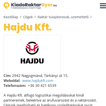
Navi
aktiv
Kezdőlap
Cégek
Raktár tulajdonosok, üzemeltető
Hajdu Kft.
Cím:
2942 Nagyigmánd, Tárkányi út 15.
Weboldal:
www.hajdukft.com
Telefonszám:
+36 30 421 6539
A Hajdu Kft. átfogó logisztikai megoldásokat kínál
partnereinek, beleértve az árufuvarozást és a raktározást.
Cégünk megbízható és hatékony szolgáltatásokat nyújt.