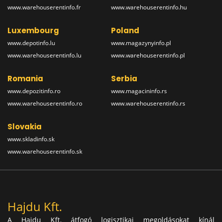
www.warehouserentinfo.fr
www.warehouserentinfo.hu
Luxembourg
Poland
www.depotinfo.lu
www.magazynyinfo.pl
www.warehouserentinfo.lu
www.warehouserentinfo.pl
Romania
Serbia
www.depozitinfo.ro
www.magacininfo.rs
www.warehouserentinfo.ro
www.warehouserentinfo.rs
Slovakia
www.skladinfo.sk
www.warehouserentinfo.sk
Hajdu Kft.
A Hajdu Kft. átfogó logisztikai megoldásokat kínál