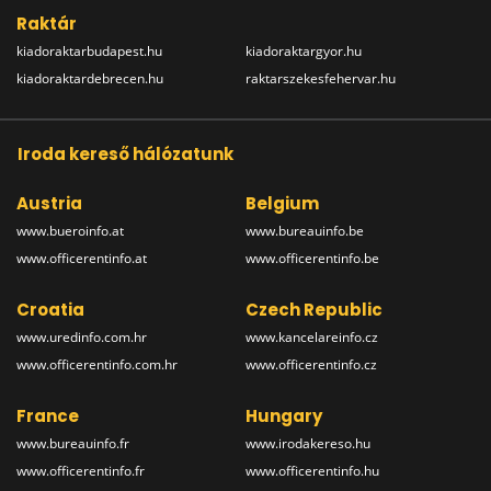
Raktár
kiadoraktarbudapest.hu
kiadoraktargyor.hu
kiadoraktardebrecen.hu
raktarszekesfehervar.hu
Iroda kereső hálózatunk
Austria
Belgium
www.bueroinfo.at
www.bureauinfo.be
www.officerentinfo.at
www.officerentinfo.be
Croatia
Czech Republic
www.uredinfo.com.hr
www.kancelareinfo.cz
www.officerentinfo.com.hr
www.officerentinfo.cz
France
Hungary
www.bureauinfo.fr
www.irodakereso.hu
www.officerentinfo.fr
www.officerentinfo.hu