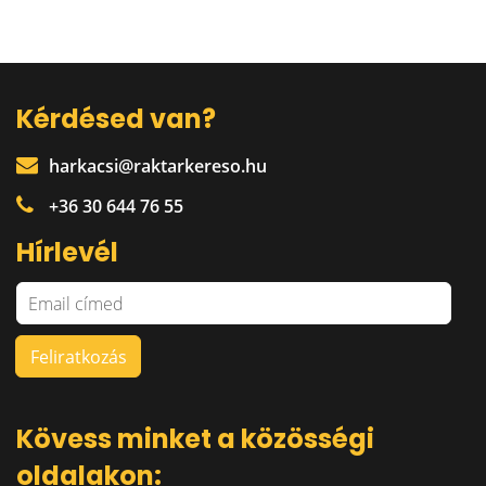
Kérdésed van?
harkacsi@raktarkereso.hu
+36 30 644 76 55
Hírlevél
Kövess minket a közösségi
oldalakon: