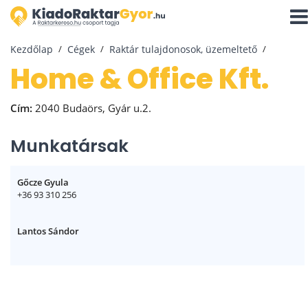
Navi
aktiv
Kezdőlap
Cégek
Raktár tulajdonosok, üzemeltető
Home & Office Kft.
Cím:
2040 Budaörs, Gyár u.2.
Munkatársak
Gőcze Gyula
+36 93 310 256
Lantos Sándor