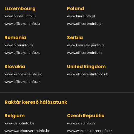
Luxembourg
Poland
www.bureauinfo.lu
www.biurainfo.pl
www.officerentinfo.lu
www.officerentinfo.pl
Romania
Serbia
www.birouinfo.ro
www.kancelarijainfo.rs
www.officerentinfo.ro
www.officerentinfo.rs
Slovakia
United Kingdom
www.kancelarieinfo.sk
www.officerentinfo.co.uk
www.officerentinfo.sk
Raktár kereső hálózatunk
Belgium
Czech Republic
www.depotinfo.be
www.skladinfo.cz
www.warehouserentinfo.be
www.warehouserentinfo.cz