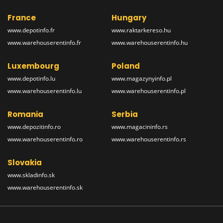
France
Hungary
www.depotinfo.fr
www.raktarkereso.hu
www.warehouserentinfo.fr
www.warehouserentinfo.hu
Luxembourg
Poland
www.depotinfo.lu
www.magazynyinfo.pl
www.warehouserentinfo.lu
www.warehouserentinfo.pl
Romania
Serbia
www.depozitinfo.ro
www.magacininfo.rs
www.warehouserentinfo.ro
www.warehouserentinfo.rs
Slovakia
www.skladinfo.sk
www.warehouserentinfo.sk