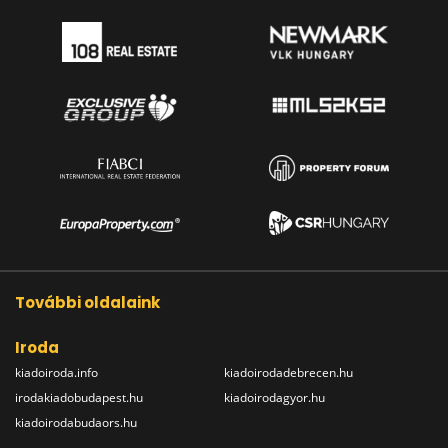
További oldalaink
Iroda
kiadoiroda.info
kiadoirodadebrecen.hu
irodakiadobudapest.hu
kiadoirodagyor.hu
kiadoirodabudaors.hu