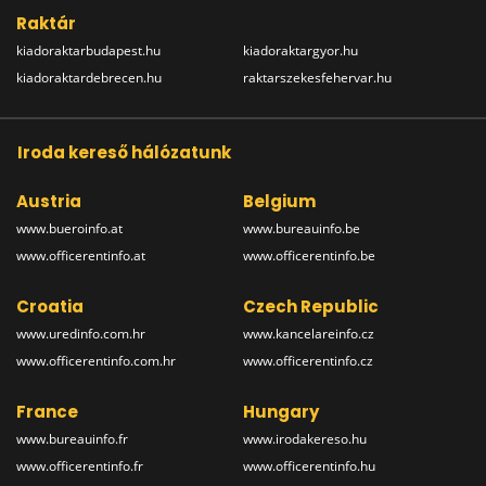
Raktár
kiadoraktarbudapest.hu
kiadoraktargyor.hu
kiadoraktardebrecen.hu
raktarszekesfehervar.hu
Iroda kereső hálózatunk
Austria
Belgium
www.bueroinfo.at
www.bureauinfo.be
www.officerentinfo.at
www.officerentinfo.be
Croatia
Czech Republic
www.uredinfo.com.hr
www.kancelareinfo.cz
www.officerentinfo.com.hr
www.officerentinfo.cz
France
Hungary
www.bureauinfo.fr
www.irodakereso.hu
www.officerentinfo.fr
www.officerentinfo.hu