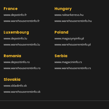
France
Hungary
www.depotinfo.fr
www.raktarkereso.hu
www.warehouserentinfo.fr
www.warehouserentinfo.hu
Luxembourg
Poland
www.depotinfo.lu
www.magazynyinfo.pl
www.warehouserentinfo.lu
www.warehouserentinfo.pl
Romania
Serbia
www.depozitinfo.ro
www.magacininfo.rs
www.warehouserentinfo.ro
www.warehouserentinfo.rs
Slovakia
www.skladinfo.sk
www.warehouserentinfo.sk