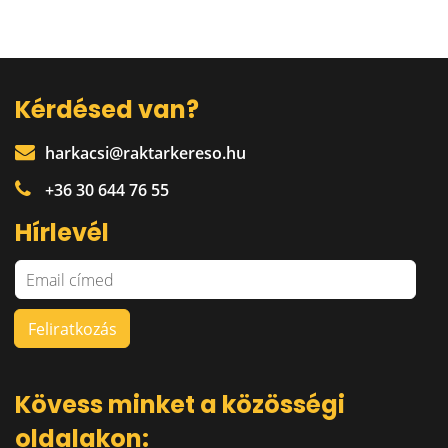
Kérdésed van?
harkacsi@raktarkereso.hu
+36 30 644 76 55
Hírlevél
Kövess minket a közösségi
oldalakon: