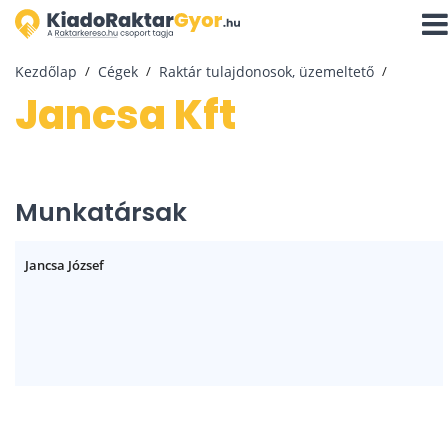
Navi
aktiv
Kezdőlap
Cégek
Raktár tulajdonosok, üzemeltető
Jancsa Kft
Munkatársak
Jancsa József