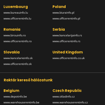
Luxembourg
Poland
www.bureauinfo.lu
www.biurainfo.pl
www.officerentinfo.lu
www.officerentinfo.pl
Romania
Serbia
www.birouinfo.ro
www.kancelarijainfo.rs
www.officerentinfo.ro
www.officerentinfo.rs
Slovakia
United Kingdom
www.kancelarieinfo.sk
www.officerentinfo.co.uk
www.officerentinfo.sk
Raktár kereső hálózatunk
Belgium
Czech Republic
www.depotinfo.be
www.skladinfo.cz
www.warehouserentinfo.be
www.warehouserentinfo.cz