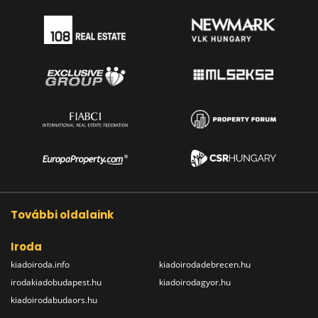
További oldalaink
Iroda
kiadoiroda.info
kiadoirodadebrecen.hu
irodakiadobudapest.hu
kiadoirodagyor.hu
kiadoirodabudaors.hu