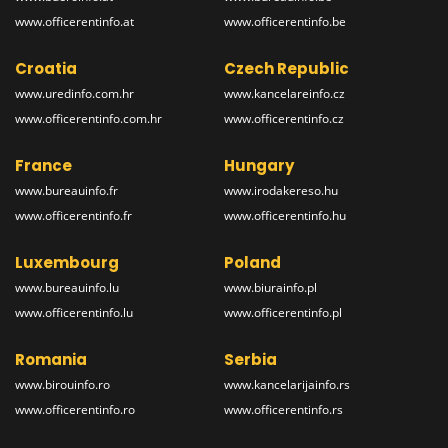
www.officerentinfo.at
www.officerentinfo.be
Croatia
Czech Republic
www.uredinfo.com.hr
www.kancelareinfo.cz
www.officerentinfo.com.hr
www.officerentinfo.cz
France
Hungary
www.bureauinfo.fr
www.irodakereso.hu
www.officerentinfo.fr
www.officerentinfo.hu
Luxembourg
Poland
www.bureauinfo.lu
www.biurainfo.pl
www.officerentinfo.lu
www.officerentinfo.pl
Romania
Serbia
www.birouinfo.ro
www.kancelarijainfo.rs
www.officerentinfo.ro
www.officerentinfo.rs