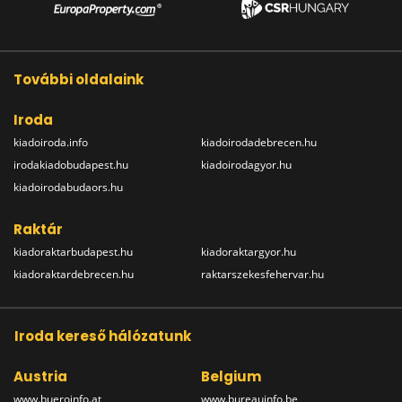
További oldalaink
Iroda
kiadoiroda.info
kiadoirodadebrecen.hu
irodakiadobudapest.hu
kiadoirodagyor.hu
kiadoirodabudaors.hu
Raktár
kiadoraktarbudapest.hu
kiadoraktargyor.hu
kiadoraktardebrecen.hu
raktarszekesfehervar.hu
Iroda kereső hálózatunk
Austria
Belgium
www.bueroinfo.at
www.bureauinfo.be