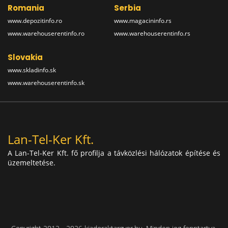
Romania
Serbia
www.depozitinfo.ro
www.magacininfo.rs
www.warehouserentinfo.ro
www.warehouserentinfo.rs
Slovakia
www.skladinfo.sk
www.warehouserentinfo.sk
Lan-Tel-Ker Kft.
A Lan-Tel-Ker Kft. fő profilja a távközlési hálózatok építése és
üzemeltetése.