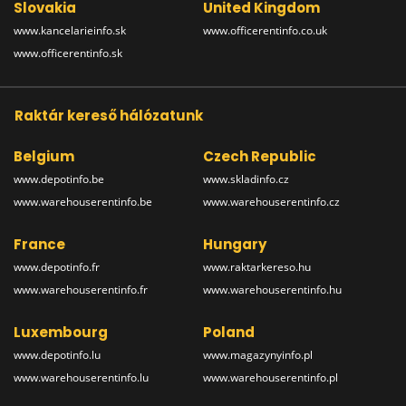
Slovakia
United Kingdom
www.kancelarieinfo.sk
www.officerentinfo.co.uk
www.officerentinfo.sk
Raktár kereső hálózatunk
Belgium
Czech Republic
www.depotinfo.be
www.skladinfo.cz
www.warehouserentinfo.be
www.warehouserentinfo.cz
France
Hungary
www.depotinfo.fr
www.raktarkereso.hu
www.warehouserentinfo.fr
www.warehouserentinfo.hu
Luxembourg
Poland
www.depotinfo.lu
www.magazynyinfo.pl
www.warehouserentinfo.lu
www.warehouserentinfo.pl