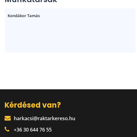
Kondákor Tamás
Kérdésed van?
harkacsi@raktarkereso.hu
+36 30 644 76 55