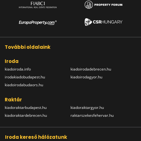
További oldalaink
Iroda
kiadoiroda.info
kiadoirodadebrecen.hu
irodakiadobudapest.hu
kiadoirodagyor.hu
kiadoirodabudaors.hu
Raktár
kiadoraktarbudapest.hu
kiadoraktargyor.hu
kiadoraktardebrecen.hu
raktarszekesfehervar.hu
Iroda kereső hálózatunk