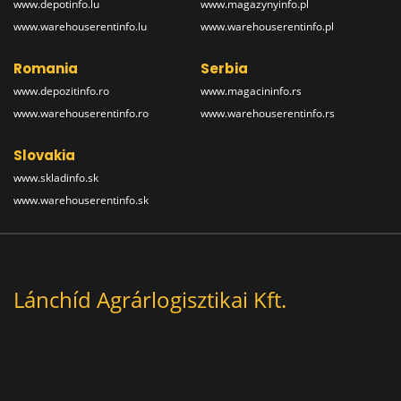
www.depotinfo.lu
www.magazynyinfo.pl
www.warehouserentinfo.lu
www.warehouserentinfo.pl
Romania
Serbia
www.depozitinfo.ro
www.magacininfo.rs
www.warehouserentinfo.ro
www.warehouserentinfo.rs
Slovakia
www.skladinfo.sk
www.warehouserentinfo.sk
Lánchíd Agrárlogisztikai Kft.