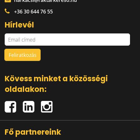
harkacsi@raktarkereso.hu
+36 30 644 76 55
Hírlevél
Kövess minket a közösségi
oldalakon:
Fő partnereink