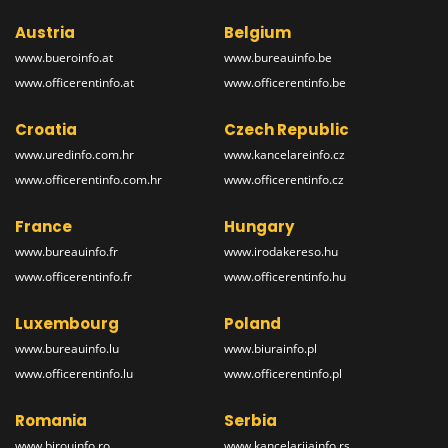
Austria
Belgium
www.bueroinfo.at
www.bureauinfo.be
www.officerentinfo.at
www.officerentinfo.be
Croatia
Czech Republic
www.uredinfo.com.hr
www.kancelareinfo.cz
www.officerentinfo.com.hr
www.officerentinfo.cz
France
Hungary
www.bureauinfo.fr
www.irodakereso.hu
www.officerentinfo.fr
www.officerentinfo.hu
Luxembourg
Poland
www.bureauinfo.lu
www.biurainfo.pl
www.officerentinfo.lu
www.officerentinfo.pl
Romania
Serbia
www.birouinfo.ro
www.kancelarijainfo.rs