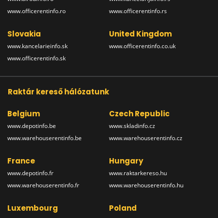
www.officerentinfo.ro
www.officerentinfo.rs
Slovakia
United Kingdom
www.kancelarieinfo.sk
www.officerentinfo.co.uk
www.officerentinfo.sk
Raktár kereső hálózatunk
Belgium
Czech Republic
www.depotinfo.be
www.skladinfo.cz
www.warehouserentinfo.be
www.warehouserentinfo.cz
France
Hungary
www.depotinfo.fr
www.raktarkereso.hu
www.warehouserentinfo.fr
www.warehouserentinfo.hu
Luxembourg
Poland