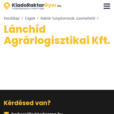
Navigá
aktivál
Kezdőlap
Cégek
Raktár tulajdonosok, üzemeltető
Lánchíd
Agrárlogisztikai Kft.
Kérdésed van?