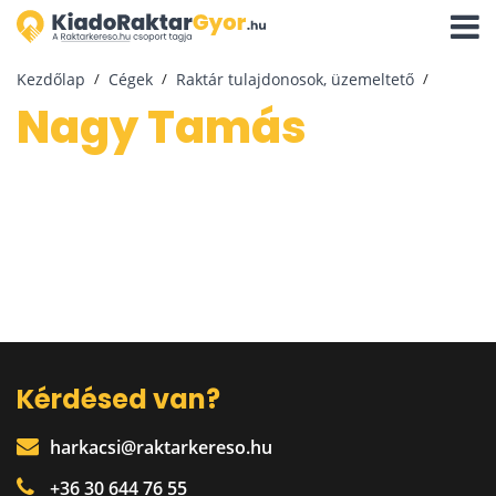
Navigá
aktivál
Kezdőlap
Cégek
Raktár tulajdonosok, üzemeltető
Nagy Tamás
Kérdésed van?
harkacsi@raktarkereso.hu
+36 30 644 76 55