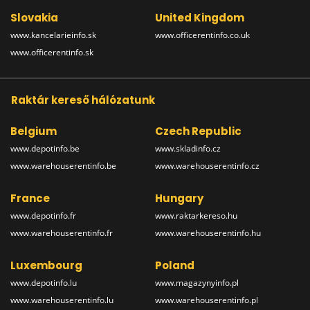
Slovakia
United Kingdom
www.kancelarieinfo.sk
www.officerentinfo.co.uk
www.officerentinfo.sk
Raktár kereső hálózatunk
Belgium
Czech Republic
www.depotinfo.be
www.skladinfo.cz
www.warehouserentinfo.be
www.warehouserentinfo.cz
France
Hungary
www.depotinfo.fr
www.raktarkereso.hu
www.warehouserentinfo.fr
www.warehouserentinfo.hu
Luxembourg
Poland
www.depotinfo.lu
www.magazynyinfo.pl
www.warehouserentinfo.lu
www.warehouserentinfo.pl