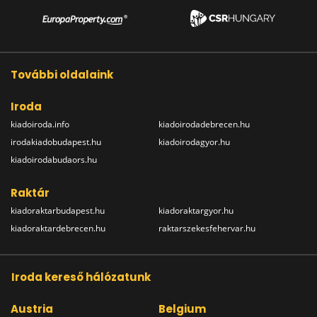
További oldalaink
Iroda
kiadoiroda.info
kiadoirodadebrecen.hu
irodakiadobudapest.hu
kiadoirodagyor.hu
kiadoirodabudaors.hu
Raktár
kiadoraktarbudapest.hu
kiadoraktargyor.hu
kiadoraktardebrecen.hu
raktarszekesfehervar.hu
Iroda kereső hálózatunk
Austria
Belgium