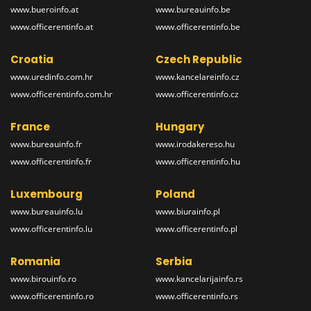
www.bueroinfo.at
www.bureauinfo.be
www.officerentinfo.at
www.officerentinfo.be
Croatia
Czech Republic
www.uredinfo.com.hr
www.kancelareinfo.cz
www.officerentinfo.com.hr
www.officerentinfo.cz
France
Hungary
www.bureauinfo.fr
www.irodakereso.hu
www.officerentinfo.fr
www.officerentinfo.hu
Luxembourg
Poland
www.bureauinfo.lu
www.biurainfo.pl
www.officerentinfo.lu
www.officerentinfo.pl
Romania
Serbia
www.birouinfo.ro
www.kancelarijainfo.rs
www.officerentinfo.ro
www.officerentinfo.rs