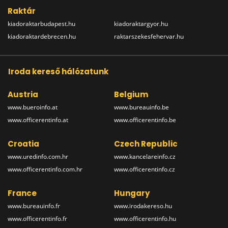
Raktár
kiadoraktarbudapest.hu
kiadoraktargyor.hu
kiadoraktardebrecen.hu
raktarszekesfehervar.hu
Iroda kereső hálózatunk
Austria
Belgium
www.bueroinfo.at
www.bureauinfo.be
www.officerentinfo.at
www.officerentinfo.be
Croatia
Czech Republic
www.uredinfo.com.hr
www.kancelareinfo.cz
www.officerentinfo.com.hr
www.officerentinfo.cz
France
Hungary
www.bureauinfo.fr
www.irodakereso.hu
www.officerentinfo.fr
www.officerentinfo.hu