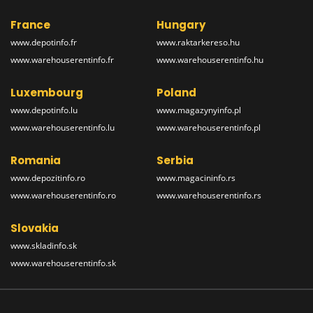
France
Hungary
www.depotinfo.fr
www.raktarkereso.hu
www.warehouserentinfo.fr
www.warehouserentinfo.hu
Luxembourg
Poland
www.depotinfo.lu
www.magazynyinfo.pl
www.warehouserentinfo.lu
www.warehouserentinfo.pl
Romania
Serbia
www.depozitinfo.ro
www.magacininfo.rs
www.warehouserentinfo.ro
www.warehouserentinfo.rs
Slovakia
www.skladinfo.sk
www.warehouserentinfo.sk