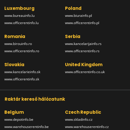
Luxembourg
Poland
www.bureauinfo.lu
www.biurainfo.pl
www.officerentinfo.lu
www.officerentinfo.pl
Romania
Serbia
www.birouinfo.ro
www.kancelarijainfo.rs
www.officerentinfo.ro
www.officerentinfo.rs
Slovakia
United Kingdom
www.kancelarieinfo.sk
www.officerentinfo.co.uk
www.officerentinfo.sk
Raktár kereső hálózatunk
Belgium
Czech Republic
www.depotinfo.be
www.skladinfo.cz
www.warehouserentinfo.be
www.warehouserentinfo.cz