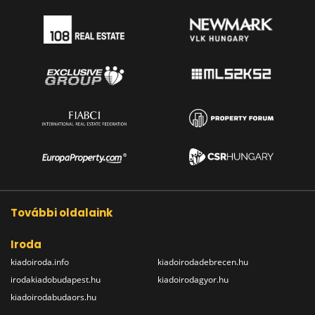
További oldalaink
Iroda
kiadoiroda.info
kiadoirodadebrecen.hu
irodakiadobudapest.hu
kiadoirodagyor.hu
kiadoirodabudaors.hu