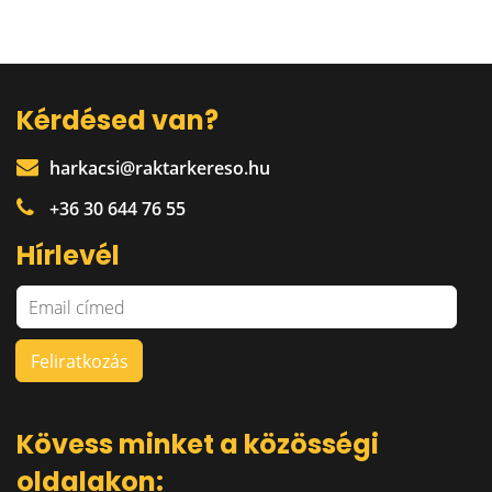
Kérdésed van?
harkacsi@raktarkereso.hu
+36 30 644 76 55
Hírlevél
Kövess minket a közösségi
oldalakon: