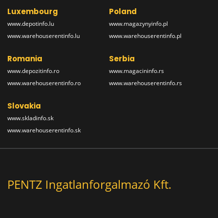
Luxembourg
Poland
www.depotinfo.lu
www.magazynyinfo.pl
www.warehouserentinfo.lu
www.warehouserentinfo.pl
Romania
Serbia
www.depozitinfo.ro
www.magacininfo.rs
www.warehouserentinfo.ro
www.warehouserentinfo.rs
Slovakia
www.skladinfo.sk
www.warehouserentinfo.sk
PENTZ Ingatlanforgalmazó Kft.