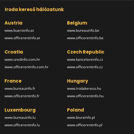
Iroda kereső hálózatunk
Austria
Belgium
www.bueroinfo.at
www.bureauinfo.be
www.officerentinfo.at
www.officerentinfo.be
Croatia
Czech Republic
www.uredinfo.com.hr
www.kancelareinfo.cz
www.officerentinfo.com.hr
www.officerentinfo.cz
France
Hungary
www.bureauinfo.fr
www.irodakereso.hu
www.officerentinfo.fr
www.officerentinfo.hu
Luxembourg
Poland
www.bureauinfo.lu
www.biurainfo.pl
www.officerentinfo.lu
www.officerentinfo.pl