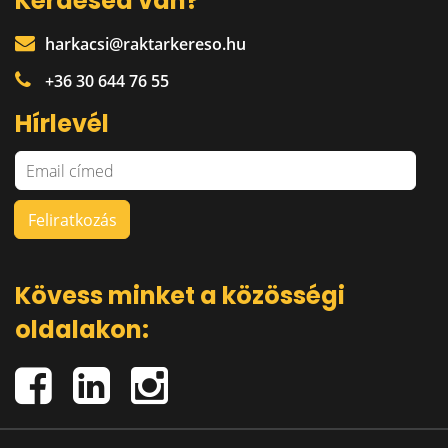
Kérdésed van?
harkacsi@raktarkereso.hu
+36 30 644 76 55
Hírlevél
Kövess minket a közösségi
oldalakon: