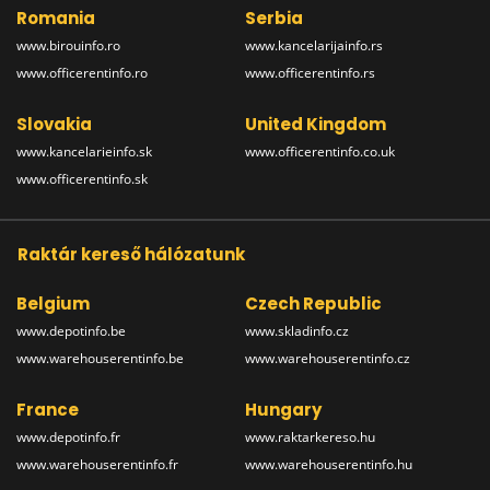
Romania
Serbia
www.birouinfo.ro
www.kancelarijainfo.rs
www.officerentinfo.ro
www.officerentinfo.rs
Slovakia
United Kingdom
www.kancelarieinfo.sk
www.officerentinfo.co.uk
www.officerentinfo.sk
Raktár kereső hálózatunk
Belgium
Czech Republic
www.depotinfo.be
www.skladinfo.cz
www.warehouserentinfo.be
www.warehouserentinfo.cz
France
Hungary
www.depotinfo.fr
www.raktarkereso.hu
www.warehouserentinfo.fr
www.warehouserentinfo.hu