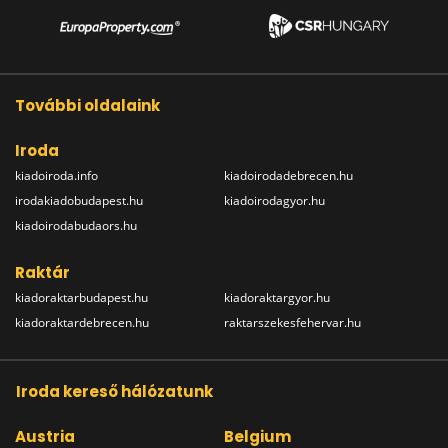
További oldalaink
Iroda
kiadoiroda.info
kiadoirodadebrecen.hu
irodakiadobudapest.hu
kiadoirodagyor.hu
kiadoirodabudaors.hu
Raktár
kiadoraktarbudapest.hu
kiadoraktargyor.hu
kiadoraktardebrecen.hu
raktarszekesfehervar.hu
Iroda kereső hálózatunk
Austria
Belgium