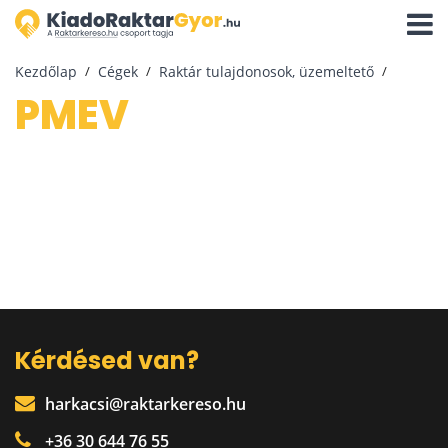
Navigá
aktivál
Kezdőlap
Cégek
Raktár tulajdonosok, üzemeltető
PMEV
Kérdésed van?
harkacsi@raktarkereso.hu
+36 30 644 76 55