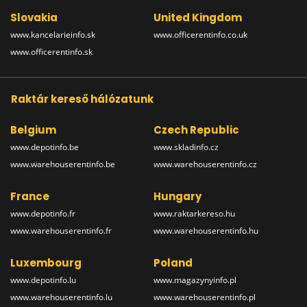
Slovakia
United Kingdom
www.kancelarieinfo.sk
www.officerentinfo.co.uk
www.officerentinfo.sk
Raktár kereső hálózatunk
Belgium
Czech Republic
www.depotinfo.be
www.skladinfo.cz
www.warehouserentinfo.be
www.warehouserentinfo.cz
France
Hungary
www.depotinfo.fr
www.raktarkereso.hu
www.warehouserentinfo.fr
www.warehouserentinfo.hu
Luxembourg
Poland
www.depotinfo.lu
www.magazynyinfo.pl
www.warehouserentinfo.lu
www.warehouserentinfo.pl