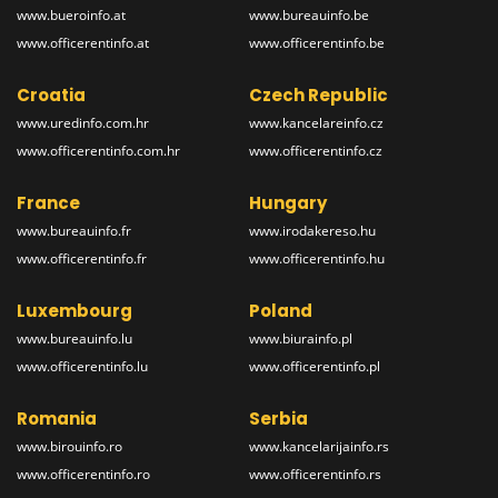
www.bueroinfo.at
www.bureauinfo.be
www.officerentinfo.at
www.officerentinfo.be
Croatia
Czech Republic
www.uredinfo.com.hr
www.kancelareinfo.cz
www.officerentinfo.com.hr
www.officerentinfo.cz
France
Hungary
www.bureauinfo.fr
www.irodakereso.hu
www.officerentinfo.fr
www.officerentinfo.hu
Luxembourg
Poland
www.bureauinfo.lu
www.biurainfo.pl
www.officerentinfo.lu
www.officerentinfo.pl
Romania
Serbia
www.birouinfo.ro
www.kancelarijainfo.rs
www.officerentinfo.ro
www.officerentinfo.rs