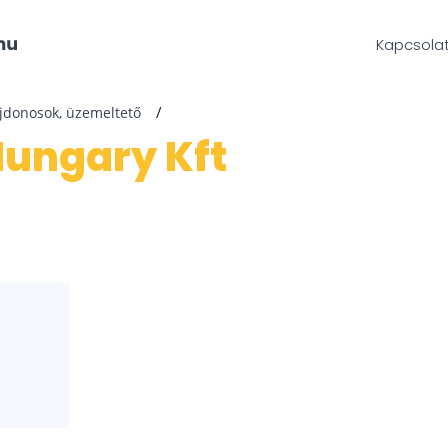
Kapcsola
ajdonosok, üzemeltető
Hungary Kft