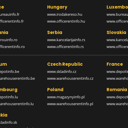
ce
Hungary
Luxembo
reauinfo.fr
www.irodakereso.hu
www.bureaui
icerentinfo.fr
www.officerentinfo.hu
www.officere
nia
Serbia
Slovakia
rouinfo.ro
www.kancelarijainfo.rs
www.kancela
icerentinfo.ro
www.officerentinfo.rs
www.officere
ium
Czech Republic
France
potinfo.be
www.skladinfo.cz
www.depotin
rehouserentinfo.be
www.warehouserentinfo.cz
www.warehou
mbourg
Poland
Romania
potinfo.lu
www.magazynyinfo.pl
www.depozit
rehouserentinfo.lu
www.warehouserentinfo.pl
www.warehou
kia
ladinfo.sk