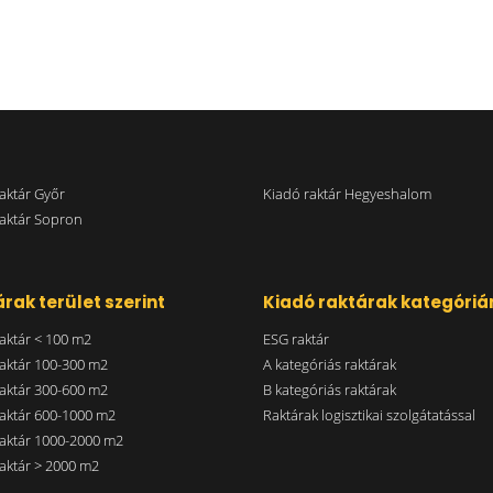
aktár Győr
Kiadó raktár Hegyeshalom
aktár Sopron
rak terület szerint
Kiadó raktárak kategóriá
aktár < 100 m2
ESG raktár
aktár 100-300 m2
A kategóriás raktárak
aktár 300-600 m2
B kategóriás raktárak
aktár 600-1000 m2
Raktárak logisztikai szolgátatással
aktár 1000-2000 m2
aktár > 2000 m2