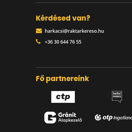
Kérdésed van?
harkacsi@raktarkereso.hu
+36 30 644 76 55
Fő partnereink