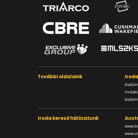
További oldalaink
Irod
kiadoir
irodak
kiadoi
Iroda kereső hálózatunk
Austr
www.bu
www.off