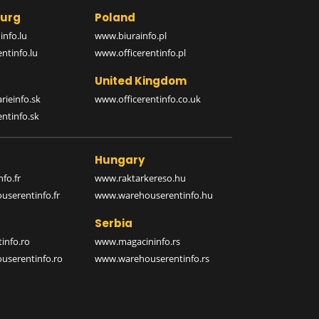
urg
Poland
nfo.lu
www.biurainfo.pl
ntinfo.lu
www.officerentinfo.pl
United Kingdom
rieinfo.sk
www.officerentinfo.co.uk
ntinfo.sk
Hungary
fo.fr
www.raktarkereso.hu
serentinfo.fr
www.warehouserentinfo.hu
Serbia
info.ro
www.magacininfo.rs
serentinfo.ro
www.warehouserentinfo.rs