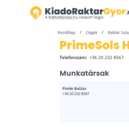
Kezdőlap
Cégek
Raktár tul
PrimeSols 
Telefonszám:
+36 20 232 8567
Munkatársak
Pintér Balázs
+36 20 232 8567