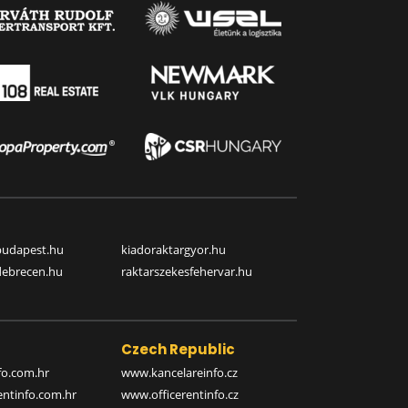
budapest.hu
kiadoraktargyor.hu
debrecen.hu
raktarszekesfehervar.hu
Czech Republic
o.com.hr
www.kancelareinfo.cz
entinfo.com.hr
www.officerentinfo.cz