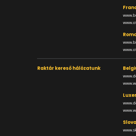
Fran
www.bu
www.off
Roma
www.bi
www.off
Raktár kereső hálózatunk
Belg
www.de
www.wa
Luxe
www.de
www.wa
Slova
www.sk