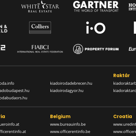
a
Raktár
oda.info
kiadoirodadebrecen.hu
kiadoraktar
iadobudapest.hu
kiadoirodagyor.hu
kiadoraktar
rodabudaors.hu
ia
Belgium
Croatia
eroinfo.at
www.bureauinfo.be
www.uredinf
icerentinfo.at
www.officerentinfo.be
www.officer