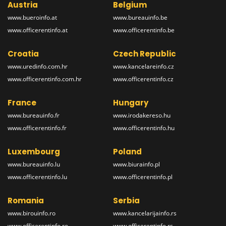
Austria
Belgium
www.bueroinfo.at
www.bureauinfo.be
www.officerentinfo.at
www.officerentinfo.be
Croatia
Czech Republic
www.uredinfo.com.hr
www.kancelareinfo.cz
www.officerentinfo.com.hr
www.officerentinfo.cz
France
Hungary
www.bureauinfo.fr
www.irodakereso.hu
www.officerentinfo.fr
www.officerentinfo.hu
Luxembourg
Poland
www.bureauinfo.lu
www.biurainfo.pl
www.officerentinfo.lu
www.officerentinfo.pl
Romania
Serbia
www.birouinfo.ro
www.kancelarijainfo.rs
www.officerentinfo.ro
www.officerentinfo.rs