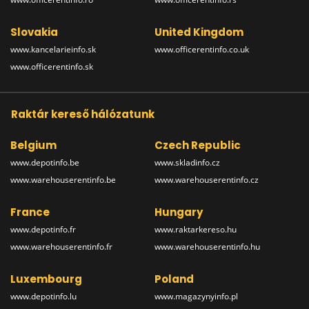
Slovakia
United Kingdom
www.kancelarieinfo.sk
www.officerentinfo.co.uk
www.officerentinfo.sk
Raktár kereső hálózatunk
Belgium
Czech Republic
www.depotinfo.be
www.skladinfo.cz
www.warehouserentinfo.be
www.warehouserentinfo.cz
France
Hungary
www.depotinfo.fr
www.raktarkereso.hu
www.warehouserentinfo.fr
www.warehouserentinfo.hu
Luxembourg
Poland
www.depotinfo.lu
www.magazynyinfo.pl