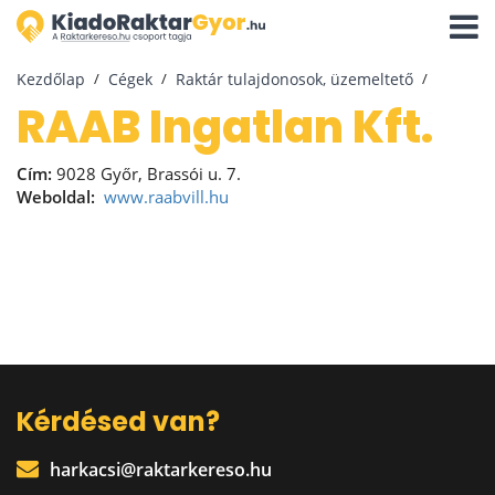
Navigá
aktivál
Kezdőlap
Cégek
Raktár tulajdonosok, üzemeltető
RAAB Ingatlan Kft.
Cím:
9028 Győr, Brassói u. 7.
Weboldal:
www.raabvill.hu
Kérdésed van?
harkacsi@raktarkereso.hu