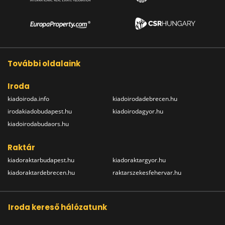
További oldalaink
Iroda
kiadoiroda.info
kiadoirodadebrecen.hu
irodakiadobudapest.hu
kiadoirodagyor.hu
kiadoirodabudaors.hu
Raktár
kiadoraktarbudapest.hu
kiadoraktargyor.hu
kiadoraktardebrecen.hu
raktarszekesfehervar.hu
Iroda kereső hálózatunk