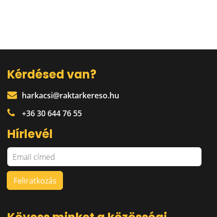
Kérdésed van?
harkacsi@raktarkereso.hu
+36 30 644 76 55
Hírlevél