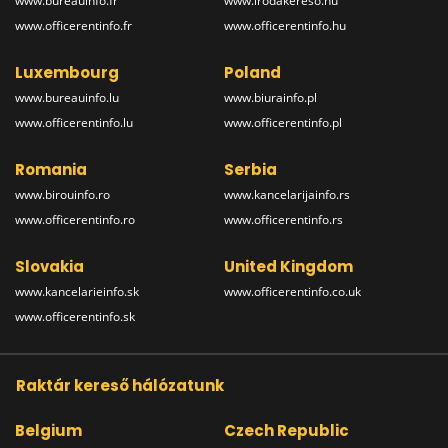
www.bureauinfo.fr
www.irodakereso.hu
www.officerentinfo.fr
www.officerentinfo.hu
Luxembourg
Poland
www.bureauinfo.lu
www.biurainfo.pl
www.officerentinfo.lu
www.officerentinfo.pl
Romania
Serbia
www.birouinfo.ro
www.kancelarijainfo.rs
www.officerentinfo.ro
www.officerentinfo.rs
Slovakia
United Kingdom
www.kancelarieinfo.sk
www.officerentinfo.co.uk
www.officerentinfo.sk
Raktár kereső hálózatunk
Belgium
Czech Republic