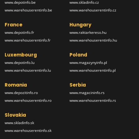
www.depotinfo.be
www.skladinfo.cz
www.warehouserentinfo.be
www.warehouserentinfo.cz
France
Hungary
www.depotinfo.fr
www.raktarkereso.hu
www.warehouserentinfo.fr
www.warehouserentinfo.hu
Luxembourg
Poland
www.depotinfo.lu
www.magazynyinfo.pl
www.warehouserentinfo.lu
www.warehouserentinfo.pl
Romania
Serbia
www.depozitinfo.ro
www.magacininfo.rs
www.warehouserentinfo.ro
www.warehouserentinfo.rs
Slovakia
www.skladinfo.sk
www.warehouserentinfo.sk