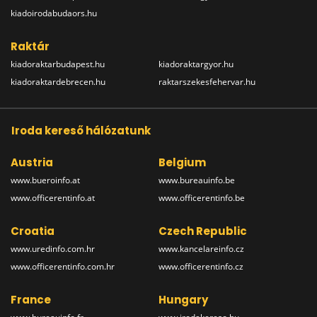
kiadoirodabudaors.hu
Raktár
kiadoraktarbudapest.hu
kiadoraktargyor.hu
kiadoraktardebrecen.hu
raktarszekesfehervar.hu
Iroda kereső hálózatunk
Austria
Belgium
www.bueroinfo.at
www.bureauinfo.be
www.officerentinfo.at
www.officerentinfo.be
Croatia
Czech Republic
www.uredinfo.com.hr
www.kancelareinfo.cz
www.officerentinfo.com.hr
www.officerentinfo.cz
France
Hungary