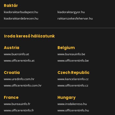
Raktár
kiadoraktarbudapest.hu
kiadoraktargyor.hu
kiadoraktardebrecen.hu
raktarszekesfehervar.hu
Iroda kereső hálózatunk
Austria
Belgium
www.bueroinfo.at
www.bureauinfo.be
www.officerentinfo.at
www.officerentinfo.be
Croatia
Czech Republic
www.uredinfo.com.hr
www.kancelareinfo.cz
www.officerentinfo.com.hr
www.officerentinfo.cz
France
Hungary
www.bureauinfo.fr
www.irodakereso.hu
www.officerentinfo.fr
www.officerentinfo.hu