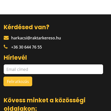
Kérdésed van?
harkacsi@raktarkereso.hu
+36 30 644 76 55
Hírlevél
Kövess minket a közösségi
oldalakon: