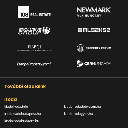
További oldalaink
Iroda
kiadoiroda.info
kiadoirodadebrecen.hu
irodakiadobudapest.hu
kiadoirodagyor.hu
kiadoirodabudaors.hu