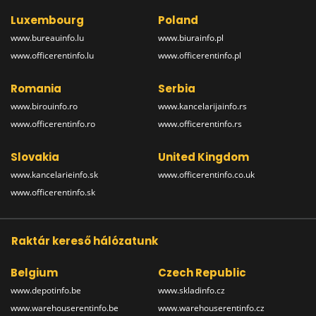
Luxembourg
Poland
www.bureauinfo.lu
www.biurainfo.pl
www.officerentinfo.lu
www.officerentinfo.pl
Romania
Serbia
www.birouinfo.ro
www.kancelarijainfo.rs
www.officerentinfo.ro
www.officerentinfo.rs
Slovakia
United Kingdom
www.kancelarieinfo.sk
www.officerentinfo.co.uk
www.officerentinfo.sk
Raktár kereső hálózatunk
Belgium
Czech Republic
www.depotinfo.be
www.skladinfo.cz
www.warehouserentinfo.be
www.warehouserentinfo.cz