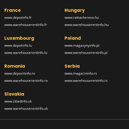
France
Hungary
www.depotinfo.fr
www.raktarkereso.hu
www.warehouserentinfo.fr
www.warehouserentinfo.hu
Luxembourg
Poland
www.depotinfo.lu
www.magazynyinfo.pl
www.warehouserentinfo.lu
www.warehouserentinfo.pl
Romania
Serbia
www.depozitinfo.ro
www.magacininfo.rs
www.warehouserentinfo.ro
www.warehouserentinfo.rs
Slovakia
www.skladinfo.sk
www.warehouserentinfo.sk