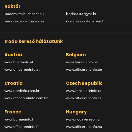
Raktár
kiadoraktarbudapest.hu
kiadoraktargyor.hu
kiadoraktardebrecen.hu
raktarszekesfehervar.hu
Iroda kereső hálózatunk
Austria
Belgium
www.bueroinfo.at
www.bureauinfo.be
www.officerentinfo.at
www.officerentinfo.be
Croatia
Czech Republic
www.uredinfo.com.hr
www.kancelareinfo.cz
www.officerentinfo.com.hr
www.officerentinfo.cz
France
Hungary
www.bureauinfo.fr
www.irodakereso.hu
www.officerentinfo.fr
www.officerentinfo.hu