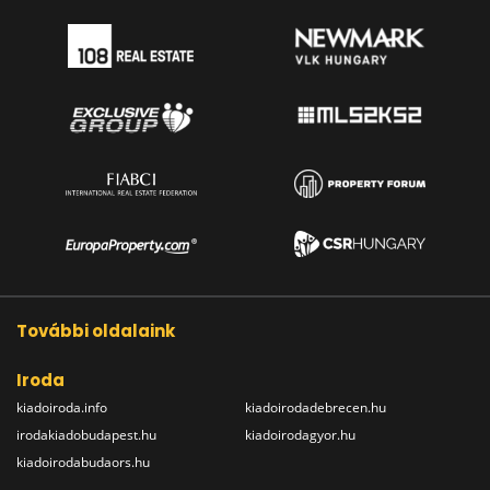
További oldalaink
Iroda
kiadoiroda.info
kiadoirodadebrecen.hu
irodakiadobudapest.hu
kiadoirodagyor.hu
kiadoirodabudaors.hu