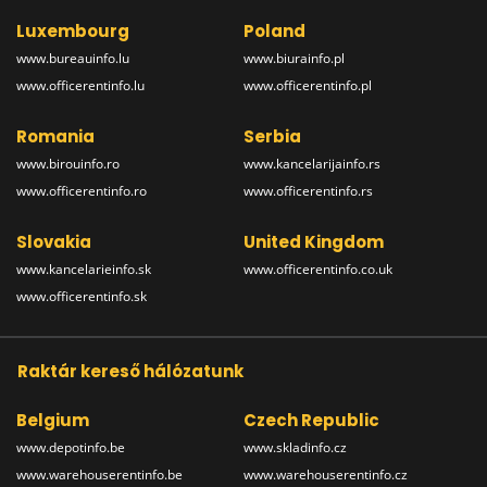
Luxembourg
Poland
www.bureauinfo.lu
www.biurainfo.pl
www.officerentinfo.lu
www.officerentinfo.pl
Romania
Serbia
www.birouinfo.ro
www.kancelarijainfo.rs
www.officerentinfo.ro
www.officerentinfo.rs
Slovakia
United Kingdom
www.kancelarieinfo.sk
www.officerentinfo.co.uk
www.officerentinfo.sk
Raktár kereső hálózatunk
Belgium
Czech Republic
www.depotinfo.be
www.skladinfo.cz
www.warehouserentinfo.be
www.warehouserentinfo.cz