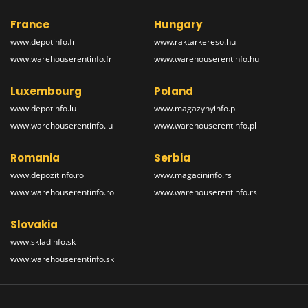
France
Hungary
www.depotinfo.fr
www.raktarkereso.hu
www.warehouserentinfo.fr
www.warehouserentinfo.hu
Luxembourg
Poland
www.depotinfo.lu
www.magazynyinfo.pl
www.warehouserentinfo.lu
www.warehouserentinfo.pl
Romania
Serbia
www.depozitinfo.ro
www.magacininfo.rs
www.warehouserentinfo.ro
www.warehouserentinfo.rs
Slovakia
www.skladinfo.sk
www.warehouserentinfo.sk