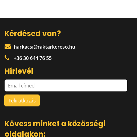
Kérdésed van?
harkacsi@raktarkereso.hu
+36 30 644 76 55
Hírlevél
Kövess minket a közösségi
oldalakon: